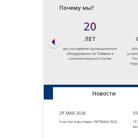
Почему мы?
в 90%
20
СЛУЧАЕВ
ЛЕТ
мы даём ответ на запрос по
мы поставляем промышленное
обо
подбору оборудования в
оборудование из Тайваня и
устан
течение первых суток
континентального Китая
Пол
терр
Новости
29 МАЯ 2026
0
Участие в выставке ЛИТМАШ 2026
ГК
вы