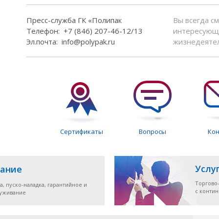
Пресс-служба ГК «Полипак
Вы всегда с
Телефон: +7 (846) 207-46-12/13
интересующи
Эл.почта: info@polypak.ru
жизнедеяте
Сертификаты
Вопросы
Ко
Услу
ание
Торгово
а, пуско-наладка, гарантийное и
с конти
луживание