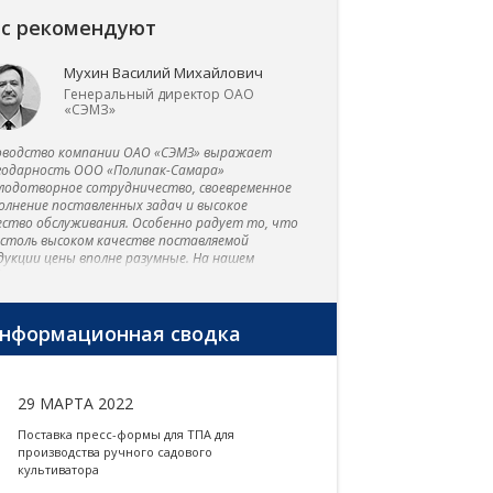
с рекомендуют
Мухин Василий Михайлович
0%
2
в 90%
Генеральный директор ОАО
«СЭМЗ»
ЭНЕРГИИ
ОПЕРАЦИИ
СЛУЧАЕВ
оводство компании ОАО «СЭМЗ» выражает
годарность ООО «Полипак-Самара»
т новые
в одной выдувной машине KAI
мы даём ответ на запр
плодотворное сотрудничество, своевременное
ивные серии
MEI KM-MIB 85-C совмещены для
подбору оборудовани
олнение поставленных задач и высокое
томатов TMC,
изготовления 19-ти литровой
течение первых сут
ество обслуживания. Особенно радует то, что
ань
бутыли для воды с ручкой
 столь высоком качестве поставляемой
дукции цены вполне разумные. На нашем
дприятии эксплуатируется
мопластавтоматы фирмы «ТМС», выдувные
ины «Kai Mei» в комплекте с пресс-формами,
сс-формы для литья алюминия, два
нформационная сводка
аллообрабатывающих центра производства
вань.
29 МАРТА 2022
Поставка пресс-формы для ТПА для
производства ручного садового
культиватора