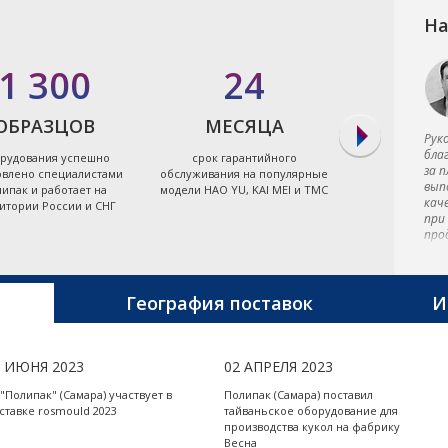
На
1 300
24
7
ОБРАЗЦОВ
МЕСЯЦА
ЭЛЕКТРО
Рук
бла
рудования успешно
срок гарантийного
экономя
за 
овлено специалистами
обслуживания на популярные
энергоэффект
вып
ипак и работает на
модели HAO YU, KAI MEI и TMC
термопластав
кач
итории России и СНГ
Тайв
при
про
пре
тер
маш
пре
География поставок
И
мет
Тай
5 ИЮНЯ 2023
02 АПРЕЛЯ 2023
 "Полипак" (Самара) участвует в
Полипак (Самара) поставил
ставке rosmould 2023
тайваньское оборудование для
производства кукол на фабрику
Весна