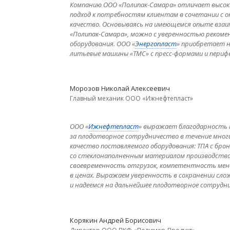
Компанию ООО «Полипак-Самара» отличает высок
подход к потребностям клиентам в сочетании с
качество. Основываясь на имеющемся опыте вза
«Полипак-Самара», можно с уверенностью рекоме
оборудования. ООО «
Энергопласт
» приобретает н
литьевые машины «ТМС» с пресс-формами и периф
Морозов Николай Алексеевич
Главный механик ООО «Ижнефтепласт»
ООО «
Ижнефтепласт
» выражает благодарность 
за плодотворное сотрудничество в течение мног
качество поставляемого оборудования: ТПА с бр
со стеклонаполненным материалом производств
своевременность отгрузок, компетентность мен
в ценах. Выражаем уверенность в сохранении сл
и надеемся на дальнейшее плодотворное сотрудн
Корякин Андрей Борисович