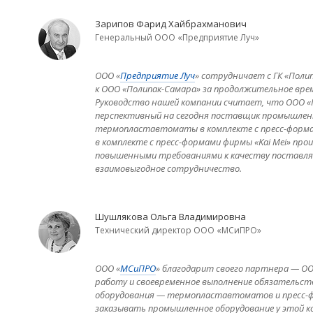
Зарипов Фарид Хайбрахманович
Генеральный ООО «Предприятие Луч»
ООО «
Предприятие Луч
» сотрудничает с ГК «Полип
к ООО «Полипак-Самара» за продолжительное врем
Руководство нашей компании считает, что ООО «
перспективный на сегодня поставщик промышленн
термопластавтоматы в комплекте с пресс-форм
в комплекте с пресс-формами фирмы «Kai Mei» пр
повышенными требованиями к качеству поставляе
взаимовыгодное сотрудничество.
Шушлякова Ольга Владимировна
Технический директор ООО «МСиПРО»
ООО «
МСиПРО
» благодарит своего партнера — О
работу и своевременное выполнение обязательст
оборудования — термопластавтоматов и пресс-ф
заказывать промышленное оборудование у этой к