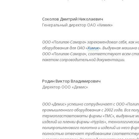
Соколов Дмитрий Николаевич
Генеральный директор ОАО «Химик»
ООО «Полипак-Самара» зарекомендовал себя, как
оборудования для ОАО «
Химик
». Выдувная машина 
ООО «Полипак-Самара», соответствуют всем стан
пакетом сопроводительной документации.
Родин Виктор Владимирович
Директор ООО «Демис»
ООО «Демис» успешно сотрудничает с ООО «Полипа
промышленного оборудования с 2002 года. Все полу
термопластавтоматы фирмы «ТМС», выдувные маш
изделий из пленки фирмы «Hyplas», технологически
полипропиленового полотна и изделий из него фир
полностью отвечает требованиям соответствующ