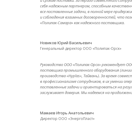
и срокам поставки. За период совместного сотруд
себя надежным партнером, способным качественн
все поставленные задачи, в полной мере придерж
и соблюдения взаимных договоренностей, что по
«Полипак-Самара» как надежного поставщика.
Новиков Юрий Васильевич
Генеральный директор ООО «Полипак-Орск»
Руководство ООО «Полипак-Орск» рекомендует ОО
поставщика промышленного оборудования (линии п
производства «Hyplas», Тайвань). За время совме
в профессионализме сотрудников, в их умении оп
поставленные задачи и ориентироваться на резу
заслуживает доверия. Мы надеемся на продолжен
Мамаев Игорь Анатольевич
Директор ООО «ЭнергоПласт»