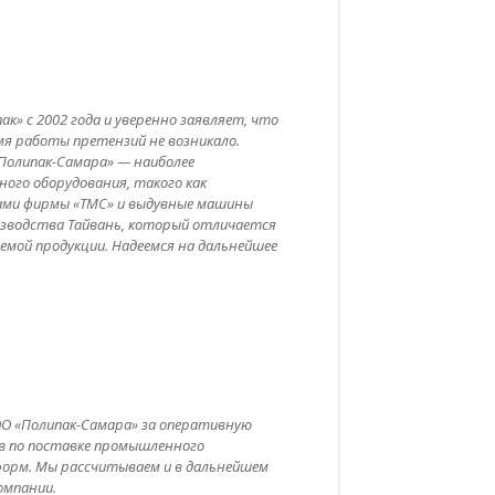
ак» с 2002 года и уверенно заявляет, что
я работы претензий не возникало.
Полипак-Самара» — наиболее
ого оборудования, такого как
ами фирмы «ТМС» и выдувные машины
оизводства Тайвань, который отличается
мой продукции. Надеемся на дальнейшее
ОО «Полипак-Самара» за оперативную
в по поставке промышленного
орм. Мы рассчитываем и в дальнейшем
омпании.