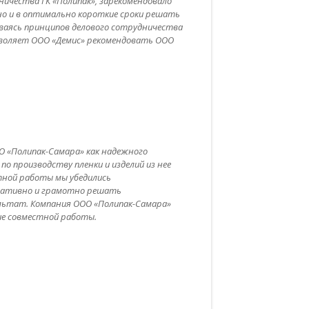
ничества ГК «Полипак», зарекомендовало
о и в оптимально короткие сроки решать
иваясь принципов делового сотрудничества
зволяет ООО «Демис» рекомендовать ООО
О «Полипак-Самара» как надежного
о производству пленки и изделий из нее
стной работы мы убедились
еративно и грамотно решать
льтат. Компания ООО «Полипак-Самара»
ие совместной работы.