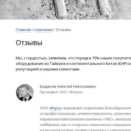
Главная
/
компания
/
Отзывы
Отзывы
Мы, с гордостью, заявляем, что порядка 70% наших покупа
оборудование из Тайваня и континентального Китая (КНР) с
репутацией и нашими клиентами.
Баданов Алексей Николаевич
Президент ЗАО «Форш»
ООО «
Форш
» выражает искреннюю благодарность
за профессионализм, ответственность, качество
термопластавтоматов компании «TMC», металл
поддержка, как со стороны технических специалис
на высоком уровне, профессиональна и оперативна