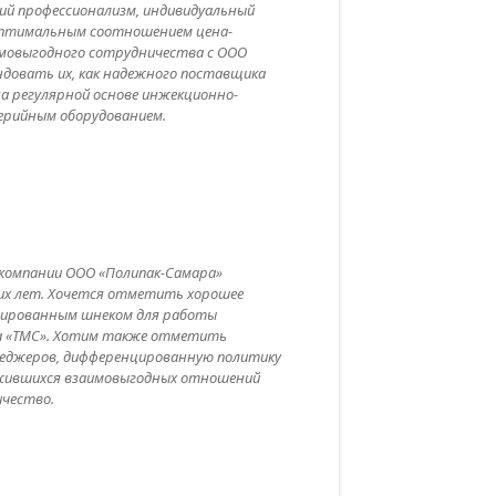
ий профессионализм, индивидуальный
 оптимальным соотношением цена-
имовыгодного сотрудничества с ООО
ндовать их, как надежного поставщика
а регулярной основе инжекционно-
ерийным оборудованием.
компании ООО «Полипак-Самара»
их лет. Хочется отметить хорошее
онированным шнеком для работы
а «ТМС». Хотим также отметить
еджеров, дифференцированную политику
ожившихся взаимовыгодных отношений
ичество.