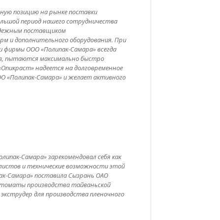
ную позицию на рынке поставки
большой период нашего сотрудничества
надежным поставщиком
рм и дополнительного оборудования. При
и фирмы ООО «Полипак-Самара» всегда
в, пытаются максимально быстро
«Опикраст» надеется на долговременное
ОО «Полипак-Самара» и желает активного
олипак-Самара» зарекомендовал себя как
листов и технические возможности этой
пак-Самара» поставила Сызрань ОАО
автоматы производства тайваньской
 экструдер для производства пленочного