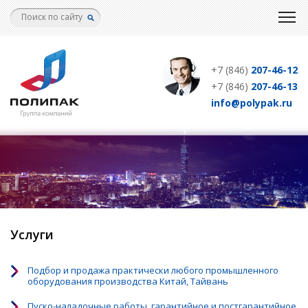
Перейти
к
основному
содержанию
+7 (846)
207-46-12
+7 (846)
207-46-13
info@polypak.ru
Услуги
Подбор и продажа практически любого промышленного
оборудования производства Китай, Тайвань
Пуско-наладочные работы, гарантийное и постгарантийное