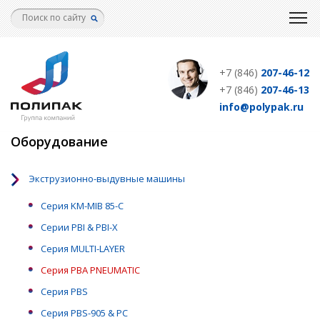
Перейти
к
основному
содержанию
+7 (846)
207-46-12
+7 (846)
207-46-13
info@polypak.ru
Оборудование
Экструзионно-выдувные машины
Серия KM-MIB 85-C
Серии PBI & PBI-X
Серия MULTI-LAYER
Серия PBA PNEUMATIC
Серия PBS
Серия PBS-905 & PC