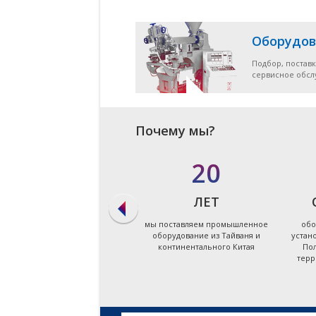
Оборудов
Подбор, поставк
сервисное обс
Почему мы?
в 90%
20
СЛУЧАЕВ
ЛЕТ
мы даём ответ на запрос по
мы поставляем промышленное
обо
подбору оборудования в
оборудование из Тайваня и
устан
течение первых суток
континентального Китая
Пол
терр