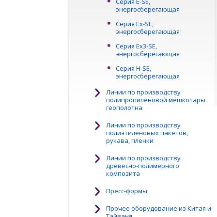
Серия E-SE,
энергосберегающая
Серия Ex-SE,
энергосберегающая
Серия Ex3-SE,
энергосберегающая
Серия H-SE,
энергосберегающая
Линии по производству
полипропиленовой мешкотары.
геополотна
Линии по производству
полиэтиленовых пакетов,
рукава, пленки
Линии по производству
древесно-полимерного
композита
Пресс-формы
Прочее оборудование из Китая и
Тайваня