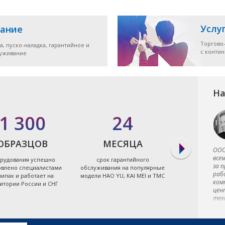
Услу
ание
Торгово
а, пуско-наладка, гарантийное и
с конти
луживание
На
1 300
24
7
ОБРАЗЦОВ
МЕСЯЦА
ЭЛЕКТРО
ООО
все
рудования успешно
срок гарантийного
экономя
за 
овлено специалистами
обслуживания на популярные
энергоэффект
раб
ипак и работает на
модели HAO YU, KAI MEI и TMC
термопластав
ком
итории России и СНГ
Тайв
цен
тех
мен
и о
и д