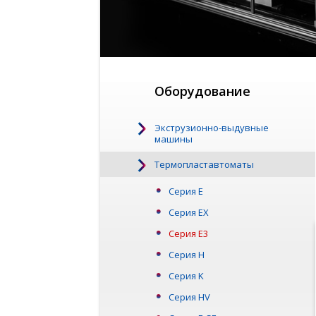
Оборудование
Экструзионно-выдувные
машины
Термопластавтоматы
Серия Е
Серия EX
Серия Е3
Серия Н
Серия K
Серия HV