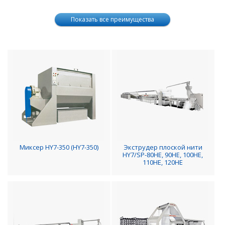
Показать все преимущества
Миксер HY7-350 (HY7-350)
Экструдер плоской нити
HY7/SP-80HE, 90HE, 100HE,
110HE, 120HE