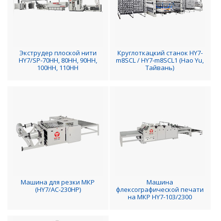
Экструдер плоской нити
Круглоткацкий станок HY7-
HY7/SP-70HH, 80HH, 90HH,
m8SCL / HY7-m8SCL1 (Hao Yu,
100HH, 110HH
Тайвань)
Машина для резки МКР
Машина
(HY7/AC-230HP)
флексографической печати
на МКР HY7-103/2300