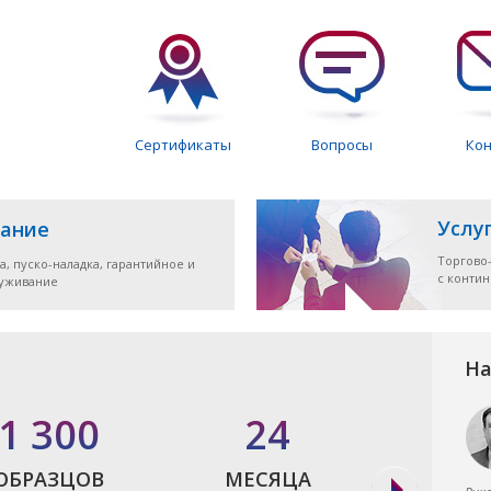
Сертификаты
Вопросы
Ко
Услу
ание
Торгово
а, пуско-наладка, гарантийное и
с конти
луживание
На
1 300
24
7
ОБРАЗЦОВ
МЕСЯЦА
ЭЛЕКТРО