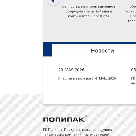
мы даём ответ на запрос по
мы поставляем промышленное
обо
подбору оборудования в
оборудование из Тайваня и
устан
течение первых суток
континентального Китая
Пол
терр
Новости
29 МАЯ 2026
0
Участие в выставке ЛИТМАШ 2026
ГК
вы
ГК Полипак. Представительство ведущих
тайваньских компаний - изготовителей