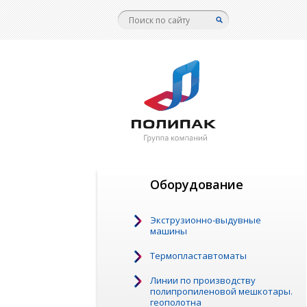
Оборудование
Экструзионно-выдувные
машины
Термопластавтоматы
Линии по производству
полипропиленовой мешкотары.
геополотна