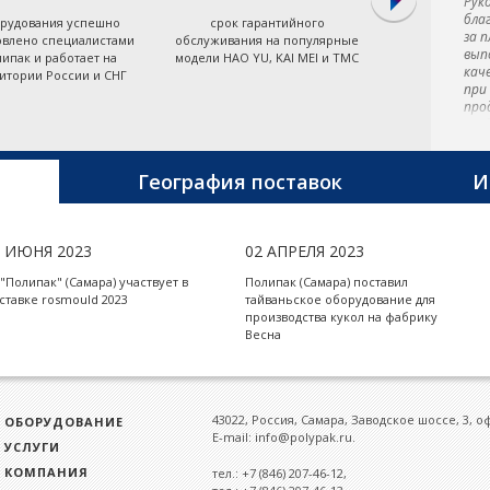
Рук
бла
рудования успешно
срок гарантийного
экономя
за 
овлено специалистами
обслуживания на популярные
энергоэффект
вып
ипак и работает на
модели HAO YU, KAI MEI и TMC
термопластав
кач
итории России и СНГ
Тайв
при
про
пре
тер
маш
пре
География поставок
И
мет
Тай
5 ИЮНЯ 2023
02 АПРЕЛЯ 2023
 "Полипак" (Самара) участвует в
Полипак (Самара) поставил
ставке rosmould 2023
тайваньское оборудование для
производства кукол на фабрику
Весна
43022, Россия, Самара, Заводское шоссе, 3, о
ОБОРУДОВАНИЕ
E-mail: info@polypak.ru.
УСЛУГИ
КОМПАНИЯ
тел.: +7 (846) 207-46-12,