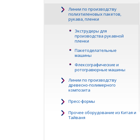
Линии по производству
полиэтиленовых пакетов,
рукава, пленки
Экструдеры для
производства рукавной
пленки
Пакетоделательные
машины
Флексографические и
ротогравюрные машины
Линии по производству
древесно-полимерного
композита
Пресс-формы
Прочее оборудование из Китая и
Тайваня