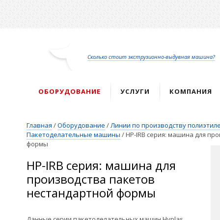
Перейти
к
основному
содержанию
Сколько стоит экструзионно-выдувная машина?
ОБОРУДОВАНИЕ
УСЛУГИ
КОМПАНИЯ
Главная
/
Оборудование
/
Линии по производству полиэтиле
Пакетоделательные машины
/
HP-IRB серия: машина для пр
формы
HP-IRB серия: машина для
производства пакетов
нестандартной формы
Данные серии пакетоделательных машин Hyplas,