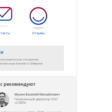
нтакты
Отзывы
ги
-экономические отношения
нентальным Китаем и Тайванем
с рекомендуют
Мухин Василий Михайлович
0%
2
в 90%
Генеральный директор ОАО
«СЭМЗ»
ЭНЕРГИИ
ОПЕРАЦИИ
СЛУЧАЕВ