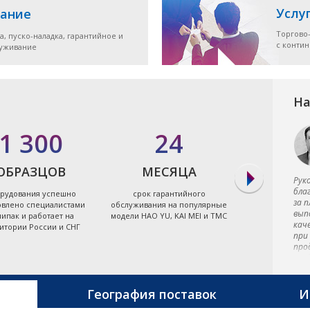
Услу
ание
Торгово
а, пуско-наладка, гарантийное и
с конти
луживание
На
1 300
24
7
ОБРАЗЦОВ
МЕСЯЦА
ЭЛЕКТРО
Рук
бла
рудования успешно
срок гарантийного
экономя
за 
овлено специалистами
обслуживания на популярные
энергоэффект
вып
ипак и работает на
модели HAO YU, KAI MEI и TMC
термопластав
кач
итории России и СНГ
Тайв
при
про
пре
тер
маш
пре
География поставок
И
мет