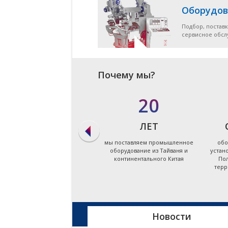
Оборудов
Подбор, поставк
сервисное обс
Почему мы?
в 90%
20
СЛУЧАЕВ
ЛЕТ
мы даём ответ на запрос по
мы поставляем промышленное
обо
подбору оборудования в
оборудование из Тайваня и
устан
течение первых суток
континентального Китая
Пол
терр
Новости