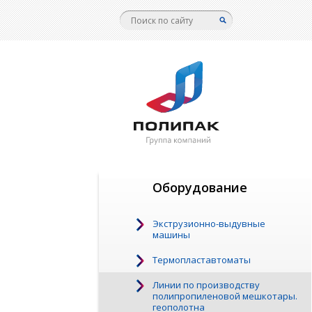
Оборудование
Экструзионно-выдувные
машины
Термопластавтоматы
Линии по производству
полипропиленовой мешкотары.
геополотна