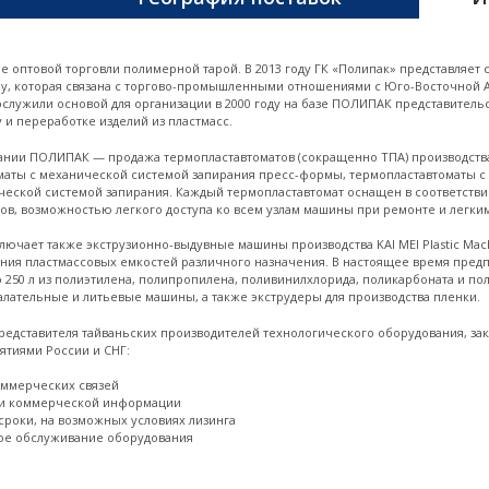
отл
к к
на 
е оптовой торговли полимерной тарой. В 2013 году ГК «Полипак» представляе
, которая связана с торгово-промышленными отношениями с Юго-Восточной Ази
служили основой для организации в 2000 году на базе ПОЛИПАК представитель
 и переработке изделий из пластмасс.
нии ПОЛИПАК — продажа термопластавтоматов (сокращенно ТПА) производства 
аты с механической системой запирания пресс-формы, термопластавтоматы с
ической системой запирания. Каждый термопластавтомат оснащен в соответстви
в, возможностью легкого доступа ко всем узлам машины при ремонте и легки
лючает также экструзионно-выдувные машины производства KAI MEI Plastic Ma
ления пластмассовых емкостей различного назначения. В настоящее время пре
о 250 л из полиэтилена, полипропилена, поливинилхлорида, поликарбоната и по
лательные и литьевые машины, а также экструдеры для производства пленки.
едставителя тайваньских производителей технологического оборудования, зак
ятиями России и СНГ:
оммерческих связей
 и коммерческой информации
сроки, на возможных условиях лизинга
ое обслуживание оборудования