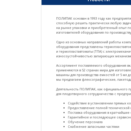
ПОЛИПАК основан в 1993 году как предприяти
способную решить практически любую задачу
на рынке упаковки и приобретенный опыт по
изготовителей оборудования по производству
Одно из основных направлений работы компа
оборудования представлены термопластавтом
и термопластавтоматы (ТПА) с электромехан
износоустойчивостью запирающих механизмо
Ассортимент поставляемого оборудования вк
применяются в 52 странах мира для изготов
машины для производства емкостей от 5 мл д
мы предлагаем флексографические, пакетода
Деятельность ПОЛИПАК, как официального пр
для плодотворного сотрудничества с предпри
Содействие в установлении прямых к
Предоставление полной технической
Поставка оборудования в кратчайшие 
Гарантийное и последующее сервисн
Обучение персонала
Снабжение запасными частями