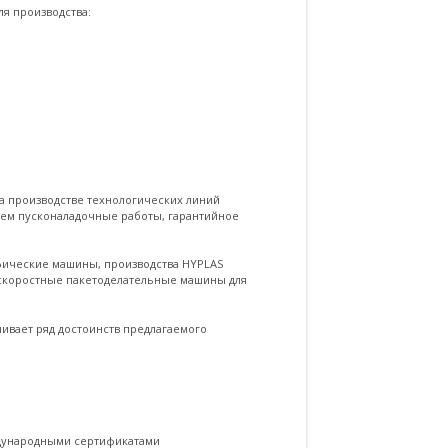
я производства:
 производстве технологических линий
яем пусконаладочные работы, гарантийное
афические машины, производства HYPLAS
хскоростные пакетоделательные машины для
вает ряд достоинств предлагаемого
ждународными сертификатами