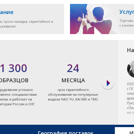
Услу
ание
Торгово
а, пуско-наладка, гарантийное и
с конти
луживание
На
1 300
24
7
ОБРАЗЦОВ
МЕСЯЦА
ЭЛЕКТРО
ООО
с ГК
рудования успешно
срок гарантийного
экономя
что
овлено специалистами
обслуживания на популярные
энергоэффект
вре
ипак и работает на
модели HAO YU, KAI MEI и TMC
термопластав
Рук
итории России и СНГ
Тайв
«По
на 
обо
в к
и в
фир
География поставок
И