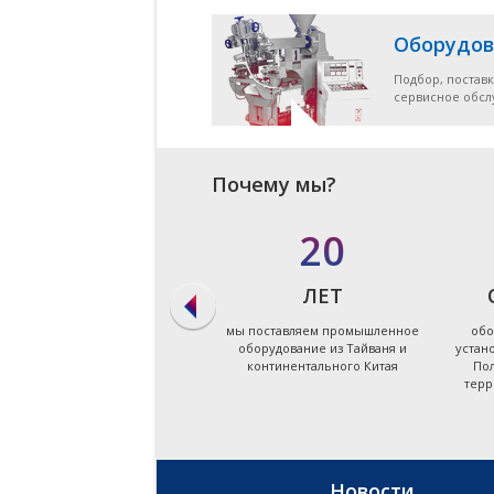
Оборудов
Подбор, поставк
сервисное обс
Почему мы?
в 90%
20
СЛУЧАЕВ
ЛЕТ
мы даём ответ на запрос по
мы поставляем промышленное
обо
подбору оборудования в
оборудование из Тайваня и
устан
течение первых суток
континентального Китая
Пол
терр
Новости