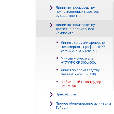
Линии по производству
полиэтиленовых пакетов,
рукава, пленки
Линии по производству
древесно-полимерного
композита
Линия экструзии древесно-
полимерного профиля (HY7-
WP50 /70 /100 /120/150)
Миксер + смеситель
HY7/WPC-CP-300L/600L
Линия по производству
пелет (HY7/WPC-P120)
Мобильный соэкструдер
HY7-ME50
Пресс-формы
Прочее оборудование из Китая и
Тайваня