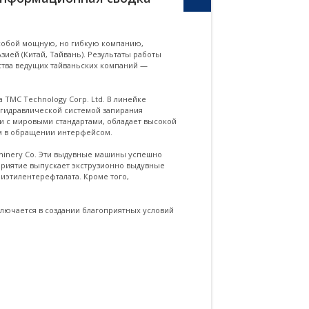
ичается повышенными требованиями
ачеству поставляемой продукции. Надеемся
дальнейшее взаимовыгодное сотрудничество.
т собой мощную, но гибкую компанию,
ей (Китай, Тайвань). Результаты работы
ства ведущих тайваньских компаний —
ТМС Technology Corp. Ltd. В линейке
 гидравлической системой запирания
и с мировыми стандартами, обладает высокой
м в обращении интерфейсом.
chinery Co. Эти выдувные машины успешно
дприятие выпускает экструзионно выдувные
лиэтилентерефталата. Кроме того,
лючается в создании благоприятных условий