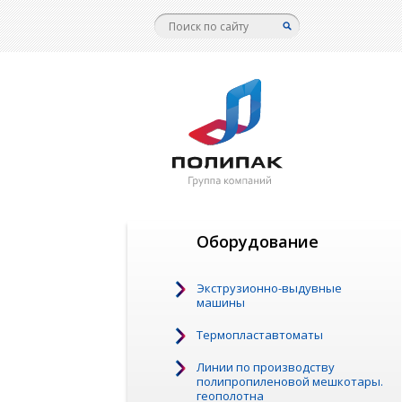
Оборудование
Экструзионно-выдувные
машины
Термопластавтоматы
Линии по производству
полипропиленовой мешкотары.
геополотна