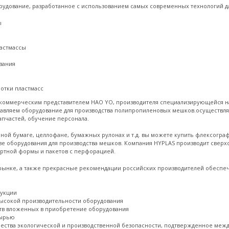
удование, разработанное с использованием самых современных технологий дл
ы
ластмассы
вания
отки пластмасс
коммерческим представителем HAO YO, производителя специализирующейся на
тавляем оборудование для производства полипропиленовых мешков.осуществл
апчастей, обучение персонала.
очной бумаге, целлофане, бумажных рулонах и т.д. вы можете купить флексогр
тве оборудования для производства мешков. Компания HYPLAS производит свер
дартной формы и пакетов с перфорацией.
нке, а также прекрасные рекомендации российских производителей обеспечи
дукции
ысокой производительности оборудования
тв вложенных в приобретение оборудования
сырью
чества экологической и производственной безопасности, подтвержденное ме