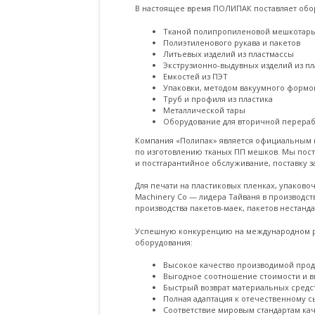
В настоящее время ПОЛИПАК поставляет обор
Тканой полипропиленовой мешкотар
Полиэтиленового рукава и пакетов
Литьевых изделий из пластмассы
Экструзионно-выдувных изделий из п
Емкостей из ПЭТ
Упаковки, методом вакуумного формо
Труб и профиля из пластика
Металлической тары
Оборудование для вторичной перераб
Компания «Полипак» является официальным 
по изготовлению тканых ПП мешков. Мы пос
и постгарантийное обслуживание, поставку з
Для печати на пластиковых пленках, упаков
Machinery Co — лидера Тайваня в производс
производства пакетов-маек, пакетов нестан
Успешную конкуренцию на международном ры
оборудования:
Высокое качество производимой про
Выгодное соотношение стоимости и в
Быстрый возврат материальных средс
Полная адаптация к отечественному 
Соответствие мировым стандартам ка