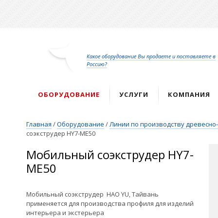
Перейти
к
основному
содержанию
Какое оборудование Вы продаете и поставляете в
Россию?
ОБОРУДОВАНИЕ
УСЛУГИ
КОМПАНИЯ
Главная
/
Оборудование
/
Линии по производству древесно
соэкструдер HY7-ME50
Мобильный соэкструдер HY7-
ME50
Мобильный соэкструдер HAO YU, Тайвань
применяется для производства профиля для изделий
интерьера и экстерьера