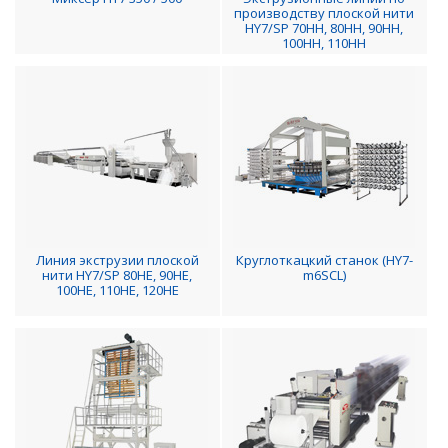
производству плоской нити
HY7/SP 70HH, 80HH, 90HH,
100HH, 110HH
Линия экструзии плоской
Круглоткацкий станок (HY7-
нити HY7/SP 80HE, 90HE,
m6SCL)
100HE, 110HE, 120HE