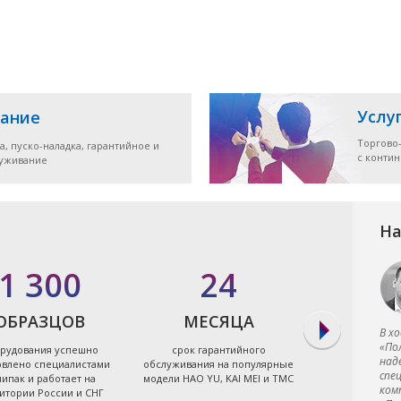
Услу
ание
Торгово
а, пуско-наладка, гарантийное и
с конти
луживание
На
1 300
24
7
ОБРАЗЦОВ
МЕСЯЦА
ЭЛЕКТРО
В х
«По
рудования успешно
срок гарантийного
экономя
над
овлено специалистами
обслуживания на популярные
энергоэффект
спе
ипак и работает на
модели HAO YU, KAI MEI и TMC
термопластав
ком
итории России и СНГ
Тайв