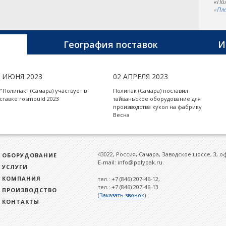
«По
«
Пл
тер
фир
и э
фир
География поставок
И
5 ИЮНЯ 2023
02 АПРЕЛЯ 2023
 "Полипак" (Самара) участвует в
Полипак (Самара) поставил
ставке rosmould 2023
тайваньское оборудование для
производства кукол на фабрику
Весна
43022, Россия, Самара, Заводское шоссе, 3, о
ОБОРУДОВАНИЕ
E-mail: info@polypak.ru.
УСЛУГИ
КОМПАНИЯ
тел.: +7 (846) 207-46-12,
тел.: +7 (846) 207-46-13
ПРОИЗВОДСТВО
(
Заказать звонок
)
КОНТАКТЫ