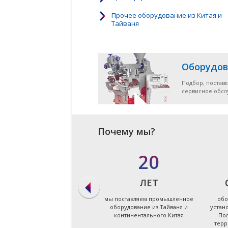
Прочее оборудование из Китая и
Тайваня
Оборудов
Подбор, поставк
сервисное обс
Почему мы?
в 90%
20
СЛУЧАЕВ
ЛЕТ
мы даём ответ на запрос по
мы поставляем промышленное
обо
подбору оборудования в
оборудование из Тайваня и
устан
течение первых суток
континентального Китая
Пол
терр