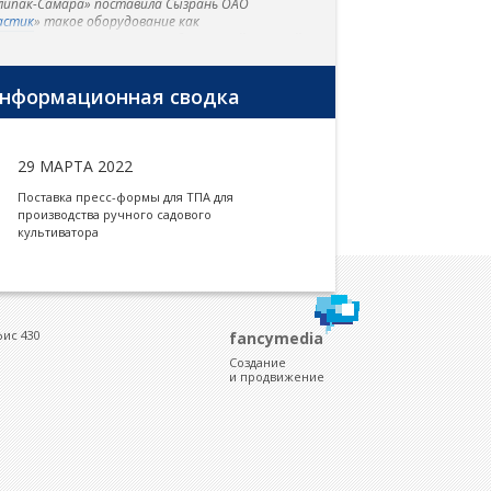
липак-Самара» поставила Сызрань ОАО
астик
» такое оборудование как
мопластавтоматы производства тайваньской
мы «ТМС», выдувные машины фирмы «Kai Mei»
кструдер для производства пленочного рукава
мы «Hyplas».
нформационная сводка
29 МАРТА 2022
Поставка пресс-формы для ТПА для
производства ручного садового
культиватора
фис 430
fancymedia
Создание
и продвижение