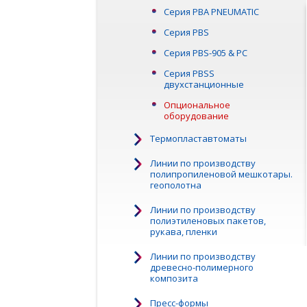
Серия PBA PNEUMATIC
Серия PBS
Серия PBS-905 & PC
Серия PBSS
двухстанционные
Опциональное
оборудование
Термопластавтоматы
Линии по производству
полипропиленовой мешкотары.
геополотна
Линии по производству
полиэтиленовых пакетов,
рукава, пленки
Линии по производству
древесно-полимерного
композита
Пресс-формы