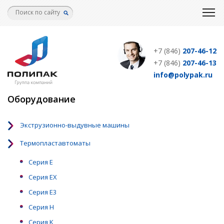
Перейти
к
основному
содержанию
+7 (846)
207-46-12
+7 (846)
207-46-13
info@polypak.ru
Оборудование
Экструзионно-выдувные машины
Термопластавтоматы
Серия Е
Серия EX
Серия Е3
Серия Н
Серия K