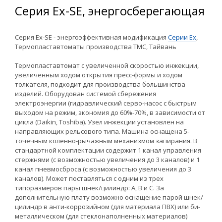
Серия Ex-SE, энергосберегающая
Серия Ex-SE - энергоэффективная модификация
Серии Ex
,
Термопластавтоматы производства TMC, Тайвань
Термопластавтомат c увеличенной скоростью инжекции,
увеличенным ходом открытия пресс-формы и ходом
толкателя, подходит для производства большинства
изделий. Оборудован системой сбережения
электроэнергии (гидравлический серво-насос с быстрым
выходом на режим, экономия до 60%-70%, в зависимости от
цикла (Daikin, Toshiba). Узел инжекции установлен на
направляющих рельсового типа. Машина оснащена 5-
точечным коленно-рычажным механизмом запирания. В
стандартной комплектации содержит 1 канал управления
стержнями (с возможностью увеличения до 3 каналов) и 1
канал пневмосброса (с возможностью увеличения до 3
каналов). Может поставляться с одним из трех
типоразмеров пары шнек/цилиндр: А, В и С. За
дополнительную плату возможно оснащение парой шнек/
цилиндр в анти-коррозийном (для материала ПВХ) или би-
металлическом (для стеклонаполненных материалов)