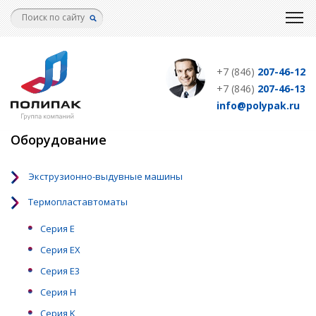
Перейти
к
основному
содержанию
+7 (846)
207-46-12
+7 (846)
207-46-13
info@polypak.ru
Оборудование
Экструзионно-выдувные машины
Термопластавтоматы
Серия Е
Серия EX
Серия Е3
Серия Н
Серия K