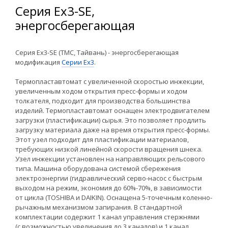
Серия Ex3-SE,
энергосберегающая
Серия Ex3-SE (TMC, Тайвань) - энергосберегающая
модификация
Cерии Ex3
.
Термопластавтомат c увеличенной скоростью инжекции,
увеличенным ходом открытия пресс-формы и ходом
толкателя, подходит для производства большинства
изделий. Термопластавтомат оснащен электродвигателем
загрузки (пластификации) сырья. Это позволяет продлить
загрузку материала даже на время открытия пресс-формы.
Этот узел подходит для пластификации материалов,
требующих низкой линейной скорости вращения шнека.
Узел инжекции установлен на направляющих рельсового
типа. Машина оборудована системой сбережения
электроэнергии (гидравлический серво-насос с быстрым
выходом на режим, экономия до 60%-70%, в зависимости
от цикла (TOSHIBA и DAIKIN). Оснащена 5-точечным коленно-
рычажным механизмом запирания. В стандартной
комплектации содержит 1 канал управления стержнями
(с возможностью увеличения до 3 каналов) и 1 канал