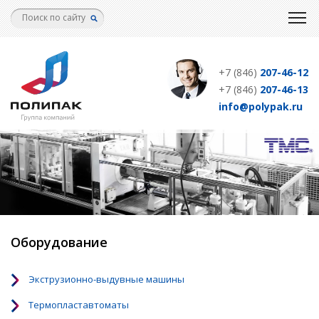
Перейти
к
основному
содержанию
+7 (846)
207-46-12
+7 (846)
207-46-13
info@polypak.ru
Оборудование
Экструзионно-выдувные машины
Термопластавтоматы