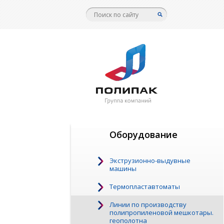
Оборудование
Экструзионно-выдувные
машины
Термопластавтоматы
Линии по производству
полипропиленовой мешкотары.
геополотна