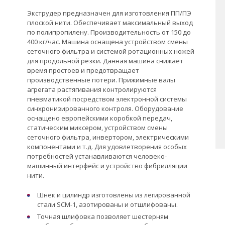
Экструдер предназначен для изготовления ПП/ПЭ
плоской нити. Обеспечивает максимальный выход
по полипропилену. Производительность от 150 до
400 кг/час. Машина оснащена устройством смены
сеточного фильтра и системой ротационных ножей
для продольной резки. Данная машина снижает
время простоев и предотвращает
производственные потери. Прижимные валы
агрегата растягивания контролируются
пневматикой посредством электронной системы
синхронизированного контроля. Оборудование
оснащено европейскими коробкой передач,
статическим миксером, устройством смены
сеточного фильтра, инвертором, электрическими
компонентами и т.д. Для удовлетворения особых
потребностей устанавливаются человеко-
машинный интерфейс и устройство фибрилляции
нити.
Шнек и цилиндр изготовлены из легированной
стали SCM-1, азотированы и отшлифованы.
Точная шлифовка позволяет шестерням