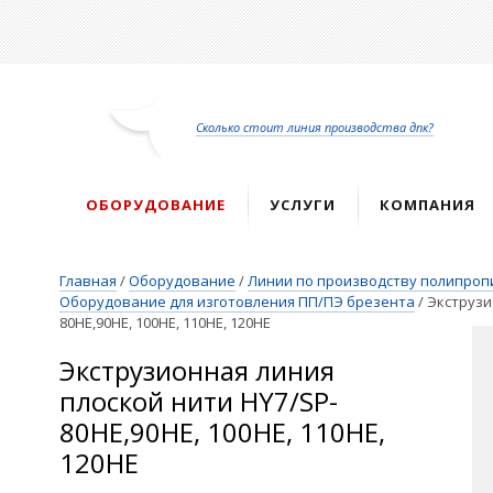
Перейти
к
основному
содержанию
Сколько стоит линия производства дпк?
ОБОРУДОВАНИЕ
УСЛУГИ
КОМПАНИЯ
Главная
/
Оборудование
/
Линии по производству полипроп
Оборудование для изготовления ПП/ПЭ брезента
/
Экструзи
80HE,90HE, 100HE, 110HE, 120HE
Экструзионная линия
плоской нити HY7/SP-
80HE,90HE, 100HE, 110HE,
120HE