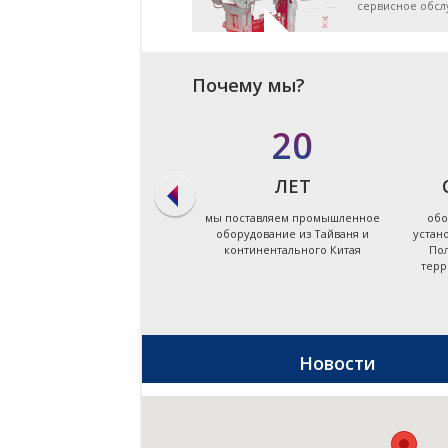
сервисное обс
Почему мы?
в 90%
20
СЛУЧАЕВ
ЛЕТ
мы даём ответ на запрос по
мы поставляем промышленное
обо
подбору оборудования в
оборудование из Тайваня и
устан
течение первых суток
континентального Китая
Пол
терр
Новости