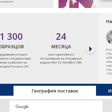
с конти
луживание
На
1 300
24
7
ОБРАЗЦОВ
МЕСЯЦА
ЭЛЕКТРО
В х
«По
рудования успешно
срок гарантийного
экономя
над
овлено специалистами
обслуживания на популярные
энергоэффект
спе
ипак и работает на
модели HAO YU, KAI MEI и TMC
термопластав
ком
итории России и СНГ
Тайв
«По
«
Пл
тер
фир
и э
фир
География поставок
И