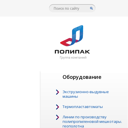
Оборудование
Экструзионно-выдувные
машины
Термопластавтоматы
Линии по производству
полипропиленовой мешкотары.
геополотна