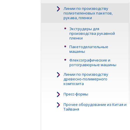
Линии по производству
полиэтиленовых пакетов,
рукава, пленки
Экструдеры для
производства рукавной
пленки
Пакетоделательные
машины
Флексографические и
ротогравюрные машины
Линии по производству
древесно-полимерного
композита
Пресс-формы
Прочее оборудование из Китая и
Тайваня