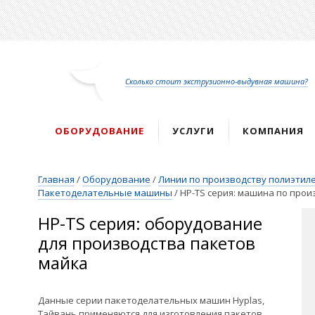
Перейти
к
основному
содержанию
Сколько стоит экструзионно-выдувная машина?
ОБОРУДОВАНИЕ
УСЛУГИ
КОМПАНИЯ
Главная
/
Оборудование
/
Линии по производству полиэтиле
Пакетоделательные машины
/
HP-TS серия: машина по прои
HP-TS серия: оборудование
для производства пакетов
майка
Данные серии пакетоделательных машин Hyplas,
Тайвань применяются для изготовления пакетов