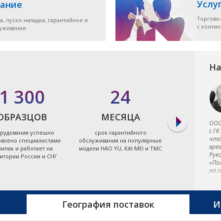
Услу
ание
Торгово
а, пуско-наладка, гарантийное и
с конти
луживание
На
1 300
24
7
ОБРАЗЦОВ
МЕСЯЦА
ЭЛЕКТРО
ООО
с ГК
рудования успешно
срок гарантийного
экономя
что
овлено специалистами
обслуживания на популярные
энергоэффект
вре
ипак и работает на
модели HAO YU, KAI MEI и TMC
термопластав
Рук
итории России и СНГ
Тайв
«По
на 
обо
в к
и в
фир
География поставок
И
отл
к к