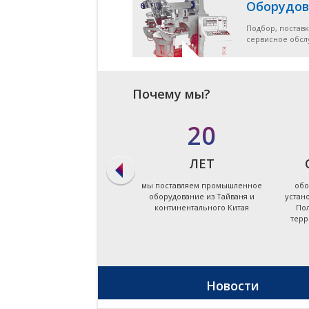
Оборудов
Подбор, поставк
сервисное обс
Почему мы?
в 90%
20
СЛУЧАЕВ
ЛЕТ
мы даём ответ на запрос по
мы поставляем промышленное
обо
подбору оборудования в
оборудование из Тайваня и
устан
течение первых суток
континентального Китая
Пол
терр
Новости