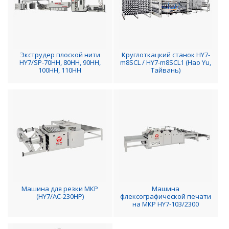
Экструдер плоской нити
Круглоткацкий станок HY7-
HY7/SP-70HH, 80HH, 90HH,
m8SCL / HY7-m8SCL1 (Hao Yu,
100HH, 110HH
Тайвань)
Машина для резки МКР
Машина
(HY7/AC-230HP)
флексографической печати
на МКР HY7-103/2300