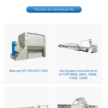
Показать все преимущества
Миксер HY7-350 (HY7-350)
Экструдер плоской нити
HY7/SP-80HE, 90HE, 100HE,
110HE, 120HE