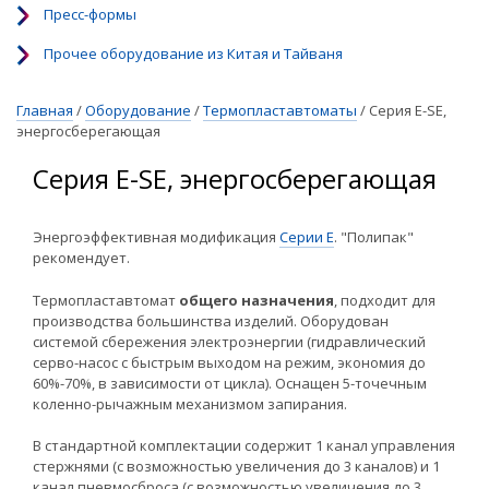
Пресс-формы
Прочее оборудование из Китая и Тайваня
Главная
/
Оборудование
/
Термопластавтоматы
/
Серия E-SE,
энергосберегающая
Серия E-SE, энергосберегающая
Энергоэффективная модификация
Серии E
. "Полипак"
рекомендует.
Термопластавтомат
общего назначения
, подходит для
производства большинства изделий. Оборудован
системой сбережения электроэнергии (гидравлический
серво-насос с быстрым выходом на режим, экономия до
60%-70%, в зависимости от цикла). Оснащен 5-точечным
коленно-рычажным механизмом запирания.
В стандартной комплектации содержит 1 канал управления
стержнями (с возможностью увеличения до 3 каналов) и 1
канал пневмосброса (с возможностью увеличения до 3