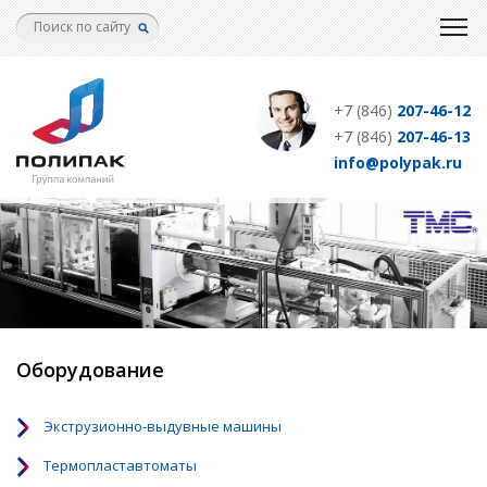
Перейти
к
основному
содержанию
+7 (846)
207-46-12
+7 (846)
207-46-13
info@polypak.ru
Оборудование
Экструзионно-выдувные машины
Термопластавтоматы