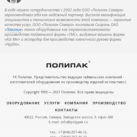
В ходе нашего сотрудничества с 2002 года ООО «Полипак-Самара»
зарекомендовал себя как надежный партнер. Высокая квалификация
специалистов и технические возможности этой компании — гарантия
качества услуг. ООО «Полипак-Самара» поставила Сызрань ОАО
«
Пластик
» такое оборудование как термопластавтоматы
производства тайваньской фирмы «ТМС», выдувные машины фирмы
«Kai Mei» и экструдер для производства пленочного рукава фирмы
«Hyplas».
ГК Полипак. Представительство ведущих тайваньских компаний -
изготовителей оборудования по производству изделий из пластмасс.
Copyright 1993 — 2021 Полипак. Все права защищены
ОБОРУДОВАНИЕ
УСЛУГИ
КОМПАНИЯ
ПРОИЗВОДСТВО
КОНТАКТЫ
43022, Россия, Самара, Заводское шоссе, 3, офис 430
E-mail: info@polypak.ru.
тел.: +7 (846) 207-46-12,
тел.: +7 (846) 207-46-13