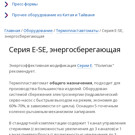
Пресс-формы
Прочее оборудование из Китая и Тайваня
Главная
/
Оборудование
/
Термопластавтоматы
/
Серия E-SE,
энергосберегающая
Серия E-SE, энергосберегающая
Энергоэффективная модификация
Серии E
. "Полипак"
рекомендует.
Термопластавтомат
общего назначения
, подходит для
производства большинства изделий. Оборудован
системой сбережения электроэнергии (гидравлический
серво-насос с быстрым выходом на режим, экономия до
60%-70%, в зависимости от цикла). Оснащен 5-точечным
коленно-рычажным механизмом запирания.
В стандартной комплектации содержит 1 канал управления
стержнями (с возможностью увеличения до 3 каналов) и 1
канал пневмосброса (с возможностью увеличения до 3