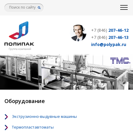
Перейти
к
основному
содержанию
+7 (846)
207-46-12
+7 (846)
207-46-13
info@polypak.ru
Оборудование
Экструзионно-выдувные машины
Термопластавтоматы