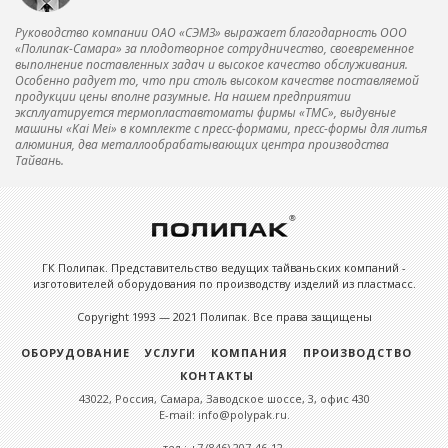
Руководство компании ОАО «СЭМЗ» выражает благодарность ООО
«Полипак-Самара» за плодотворное сотрудничество, своевременное
выполнение поставленных задач и высокое качество обслуживания.
Особенно радует то, что при столь высоком качестве поставляемой
продукции цены вполне разумные. На нашем предприятии
эксплуатируется термопластавтоматы фирмы «ТМС», выдувные
машины «Kai Mei» в комплекте с пресс-формами, пресс-формы для литья
алюминия, два металлообрабатывающих центра производства
Тайвань.
ГК Полипак. Представительство ведущих тайваньских компаний -
изготовителей оборудования по производству изделий из пластмасс.
Copyright 1993 — 2021 Полипак. Все права защищены
ОБОРУДОВАНИЕ
УСЛУГИ
КОМПАНИЯ
ПРОИЗВОДСТВО
КОНТАКТЫ
43022, Россия, Самара, Заводское шоссе, 3, офис 430
E-mail: info@polypak.ru.
тел.: +7 (846) 207-46-12,